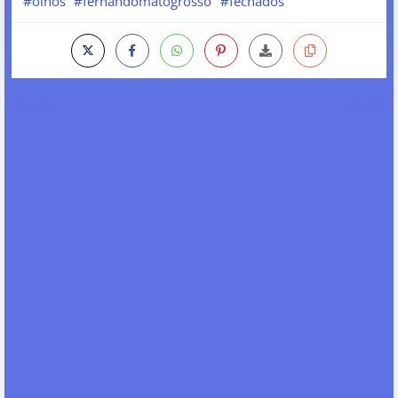
#olhos
#fernandomatogrosso
#fechados