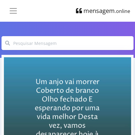
mensagem
.online