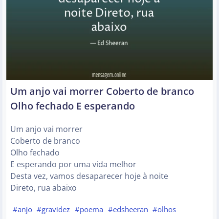
Um anjo vai morrer Coberto de branco
Olho fechado E esperando
Um anjo vai morrer
Coberto de branco
Olho fechado
E esperando por uma vida melhor
Desta vez, vamos desaparecer hoje à noite
Direto, rua abaixo
#anjo
#gravidez
#poema
#edsheeran
#olhos