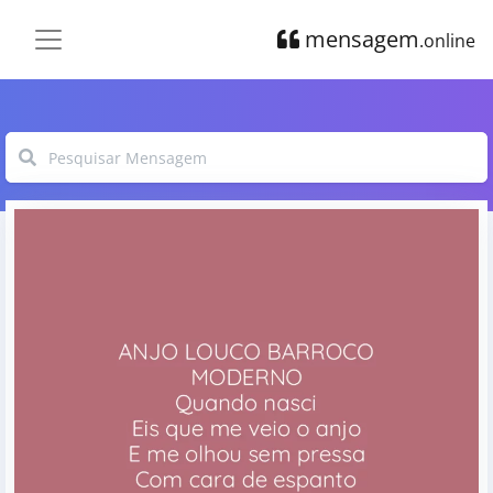
mensagem
.online