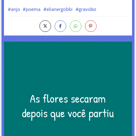
#anjo
#poema
#elianergobbi
#gravidez