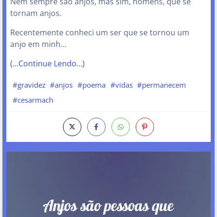
Nem sempre são anjos, mas sim, homens, que se
tornam anjos.
Recentemente conheci um ser que se tornou um
anjo em minh…
(…Continue Lendo…)
#gravidez
#anjos
#poema
#vidas
#permanecem
#cesarmach