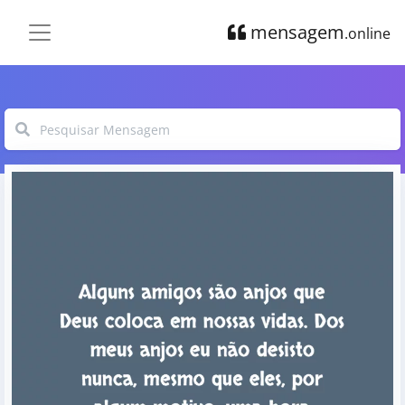
mensagem
.online