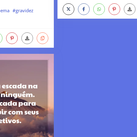
oema
#gravidez