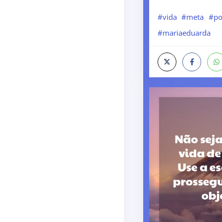
#vida
#meta
#p
#mariaeduarda