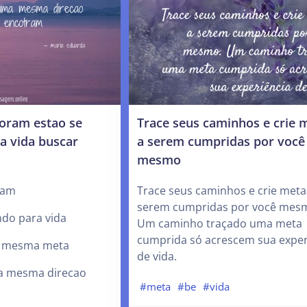
oram estao se
Trace seus caminhos e crie 
a vida buscar
a serem cumpridas por você
mesmo
ram
Trace seus caminhos e crie meta
serem cumpridas por você mes
ndo para vida
Um caminho traçado uma meta
cumprida só acrescem sua exper
m mesma meta
de vida.
a mesma direcao
#meta
#be
#vida