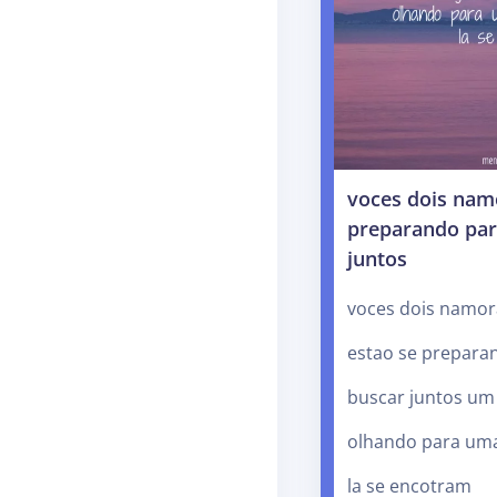
voces dois nam
preparando par
juntos
voces dois namo
estao se prepara
buscar juntos u
olhando para um
la se encotram