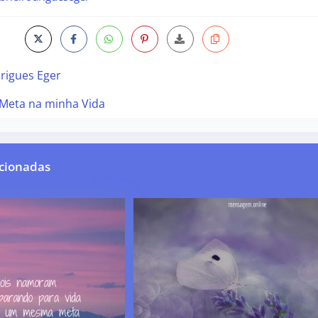
rigues Eger
Meta na minha Vida
cionadas