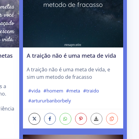
metas
A traição não é uma meta de vida
A traição não é uma meta de vida, e
sim um metodo de fracasso
s a
#vida
#homem
#meta
#traido
mo.
#artururbanborbely
iência