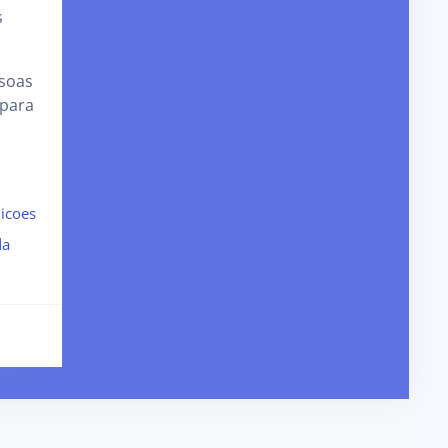
s
soas
 para
licoes
da