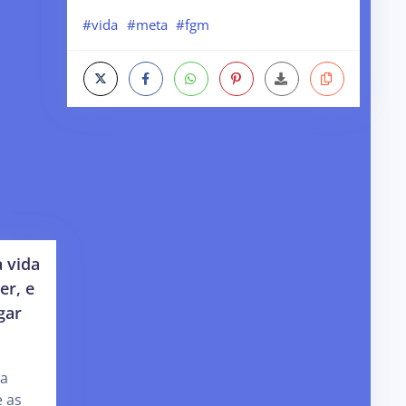
#vida
#meta
#fgm
 vida
er, e
gar
da
e as