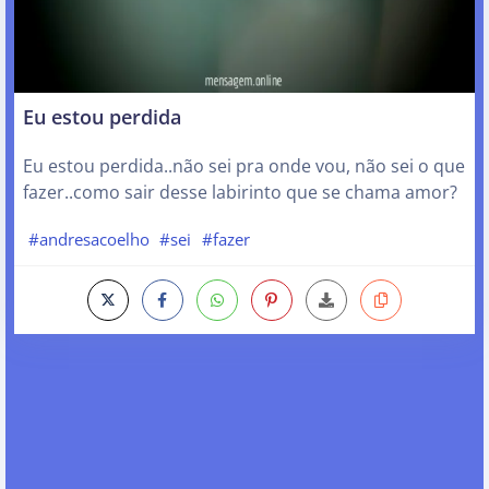
Eu estou perdida
Eu estou perdida..não sei pra onde vou, não sei o que
fazer..como sair desse labirinto que se chama amor?
#andresacoelho
#sei
#fazer