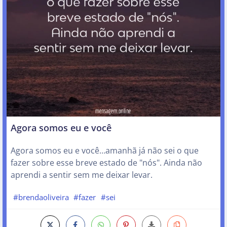
Agora somos eu e você
Agora somos eu e você…amanhã já não sei o que
fazer sobre esse breve estado de "nós". Ainda não
aprendi a sentir sem me deixar levar.
#brendaoliveira
#fazer
#sei