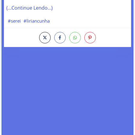
(…Continue Lendo…)
#serei
#liriancunha