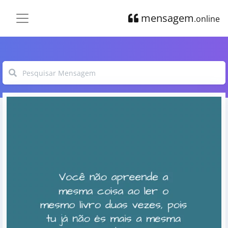
mensagem
.online