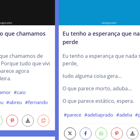
sso que chamamos
Eu tenho a esperança que na
perde
o que chamamos de
Eu tenho a esperança que nada 
 Porque tudo que vivi
perde,
parece agora
tudo alguma coisa gera…
eira.
O que parece morto, aduba…
amor
#caio
O que parece estático, espera.
eu
#abreu
#fernando
#parece
#adeliaprado
#adelia
#