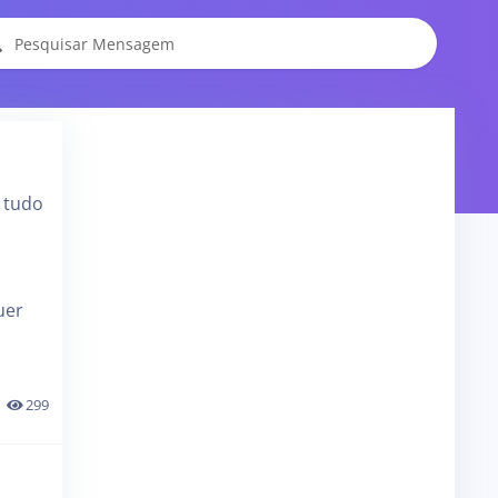
, tudo
uer
299