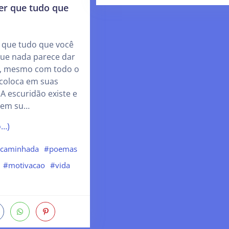
r que tudo que
 que tudo que você
que nada parece dar
a, mesmo com todo o
 coloca em suas
 A escuridão existe e
 em su…
o…)
caminhada
#poemas
#motivacao
#vida