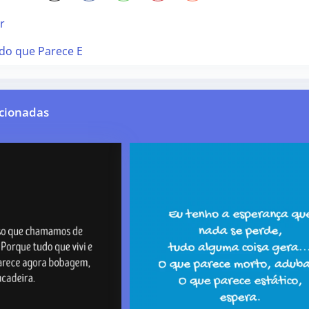
r
do que Parece E
cionadas