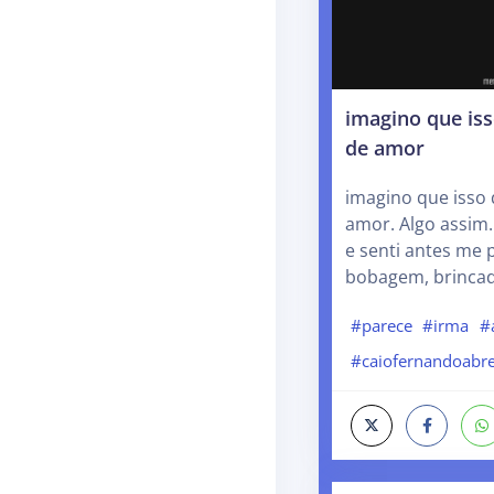
imagino que i
de amor
imagino que iss
amor. Algo assim.
e senti antes me 
bobagem, brincad
#parece
#irma
#
#caiofernandoabr