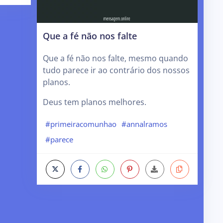
Que a fé não nos falte
Que a fé não nos falte, mesmo quando
tudo parece ir ao contrário dos nossos
planos.
Deus tem planos melhores.
#primeiracomunhao
#annalramos
#parece