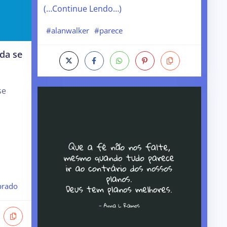
(…Continue Lendo…)
#alanwalker
#parece
da se
se
prado