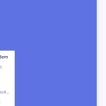
 Bem
!!
Você…
o