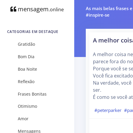
mensagem
As mais belas frases 
.online
#inspire-se
CATEGORIAS EM DESTAQUE
A melhor cois
Gratidão
A melhor coisa ne
Bom Dia
parece fora do no
Porque você se s
Boa Noite
Você fica excita
Reflexão
Na verdade, você
ser.
Frases Bonitas
É como se você ati
Otimismo
#peterparker
#pa
Amor
Mensagens