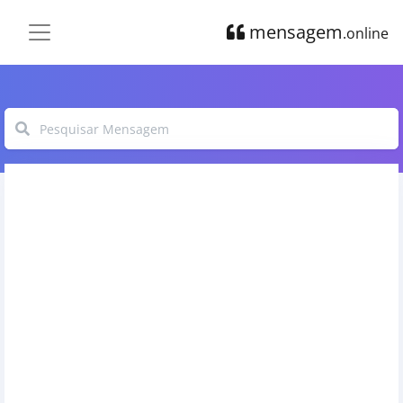
mensagem
.online