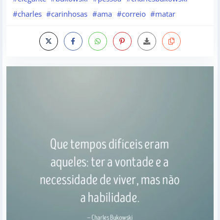
#charles
#carinhosas
#ama
#correio
#matar