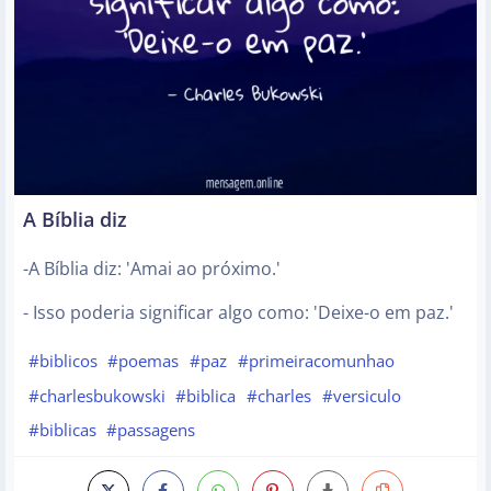
A Bíblia diz
-A Bíblia diz: 'Amai ao próximo.'
- Isso poderia significar algo como: 'Deixe-o em paz.'
#biblicos
#poemas
#paz
#primeiracomunhao
#charlesbukowski
#biblica
#charles
#versiculo
#biblicas
#passagens