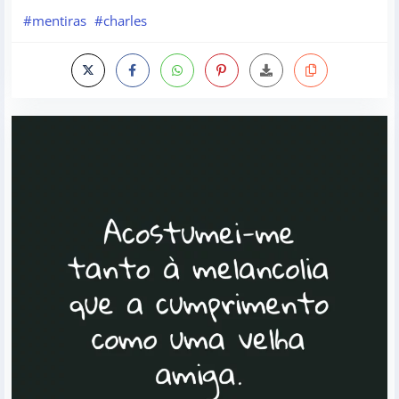
#mentiras
#charles