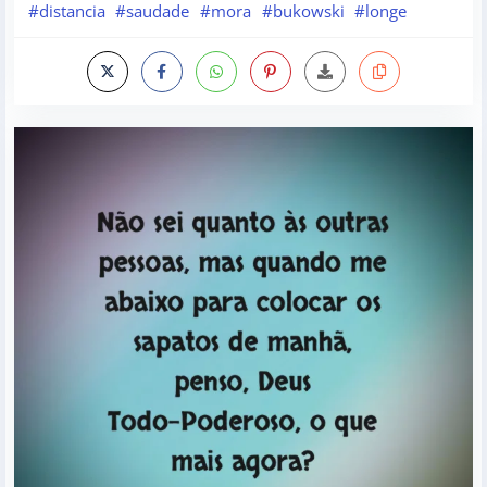
#distancia
#saudade
#mora
#bukowski
#longe