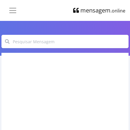
mensagem
.online