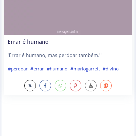
'Errar é humano
''Errar é humano, mas perdoar também.''
#perdoar
#errar
#humano
#mariogarrett
#divino