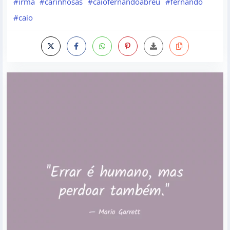
#irma
#carinhosas
#caiofernandoabreu
#fernando
#caio