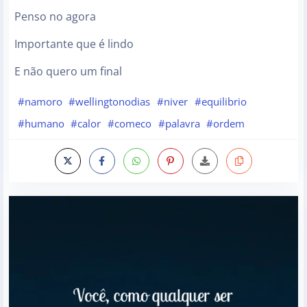
Penso no agora
Importante que é lindo
E não quero um final
#namoro
#wellingtonodias
#niver
#equilibrio
#humano
#calor
#comeco
#palavra
#ordem