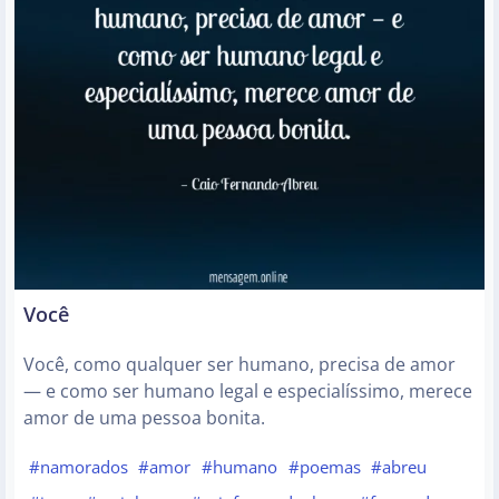
Você
Você, como qualquer ser humano, precisa de amor
— e como ser humano legal e especialíssimo, merece
amor de uma pessoa bonita.
#namorados
#amor
#humano
#poemas
#abreu