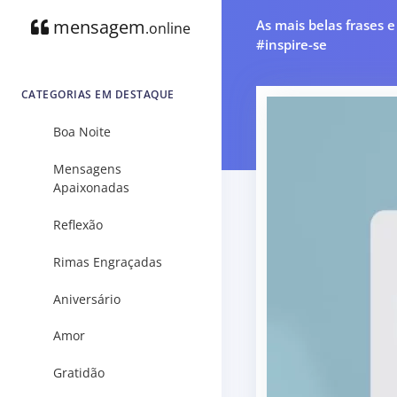
mensagem
As mais belas frases 
.online
#inspire-se
CATEGORIAS EM DESTAQUE
Boa Noite
Mensagens
Apaixonadas
Reflexão
Rimas Engraçadas
Aniversário
Amor
Gratidão