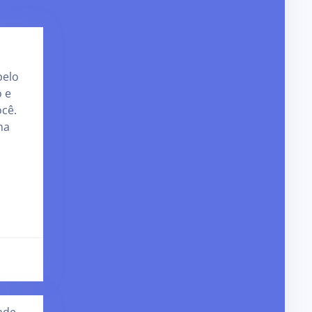
pelo
 e
ocê.
na