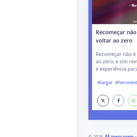
Recomeçar não 
voltar ao zero
Recomeçar não é l
ao zero, e sim re
e experiência par
#largar
#herones
© 2026
mensagem
.o