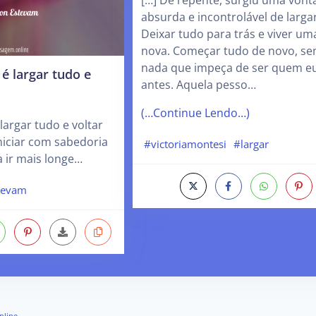
[…] De repente, surgiu uma vont
absurda e incontrolável de larga
Deixar tudo para trás e viver um
nova. Começar tudo de novo, s
nada que impeça de ser quem eu
é largar tudo e
antes. Aquela pesso…
(…Continue Lendo…)
argar tudo e voltar
iniciar com sabedoria
#victoriamontesi
#largar
a ir mais longe…
tevam
nline