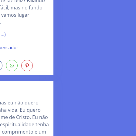
te faz feliz? Falando
fácil, mas no fundo
 vamos lugar
…
o…)
ensador
mas eu não quero
ha vida. Eu quero
me de Cristo. Eu não
espiritualidade tenha
e comprimento e um