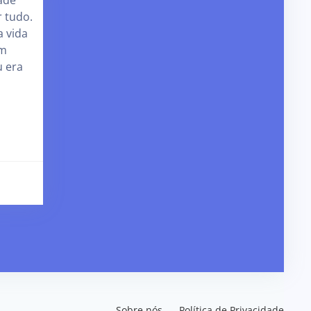
ade
r tudo.
a vida
em
 era
Sobre nós
Política de Privacidade