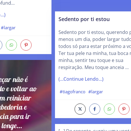
ofund…
o…)
Sedento por ti estou
#largar
Sedento por ti estou, querendo 
menos um dia, poder largar tudo
todos só para estar próximo a v
Ter tua pele na minha, tua boca 
minha, sentir teu toque e sua
respiração. Meu toque anceia …
(…Continue Lendo…)
#tiagofranco
#largar