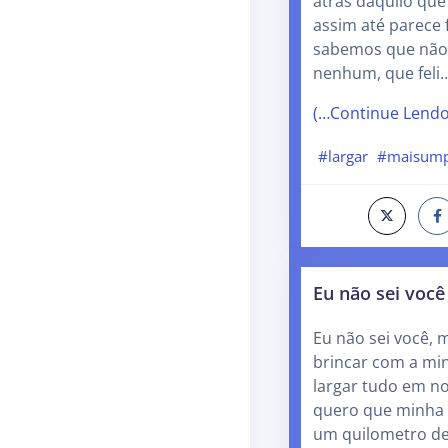
atrás daquilo que 
assim até parece 
sabemos que não
nenhum, que feli
(…Continue Lend
#largar
#maisump
Eu não sei você
Eu não sei você, 
brincar com a min
largar tudo em no
quero que minha 
um quilometro d