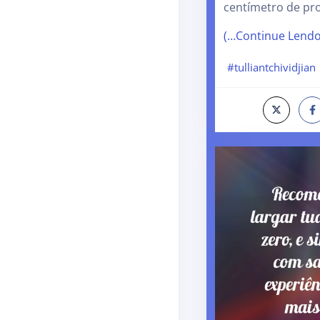
centímetro de pr
(…Continue Lend
#tulliantchividjian