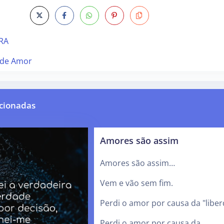
RA
ade Amor
cionadas
Amores são assim
Amores são assim…
Vem e vão sem fim.
Perdi o amor por causa da "liber
Perdi o amor por causa da