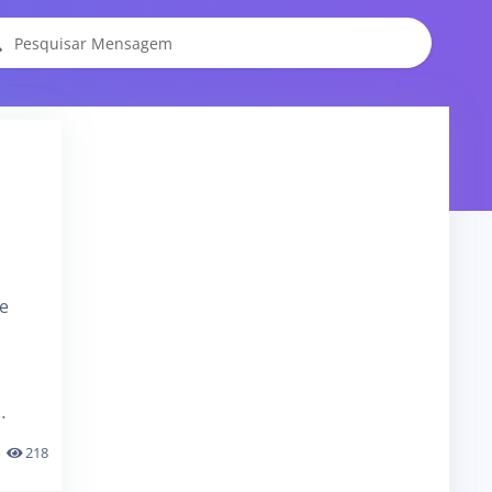
 e
…
218