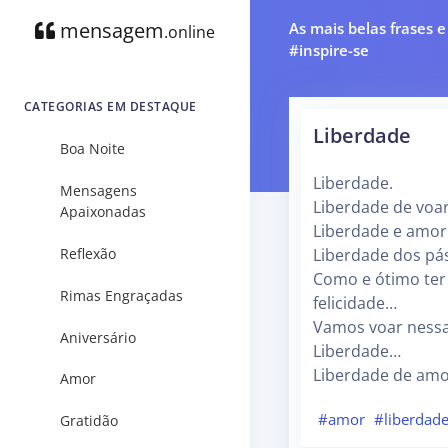
mensagem
As mais belas frases 
.online
#inspire-se
CATEGORIAS EM DESTAQUE
Liberdade
Boa Noite
Liberdade.
Mensagens
Liberdade de voa
Apaixonadas
Liberdade e amo
Reflexão
Liberdade dos pá
Como e ótimo ter 
Rimas Engraçadas
felicidade…
Vamos voar nessa 
Aniversário
Liberdade…
Liberdade de amo
Amor
#amor
#liberdad
Gratidão