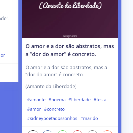
ade".
O amor e a dor são abstratos, mas
a “dor do amor” é concreto.
or
O amor e a dor são abstratos, mas a
“dor do amor” é concreto.
(Amante da Liberdade)
#amante
#poema
#liberdade
#festa
#amor
#concreto
#sidneypoetadossonhos
#marido