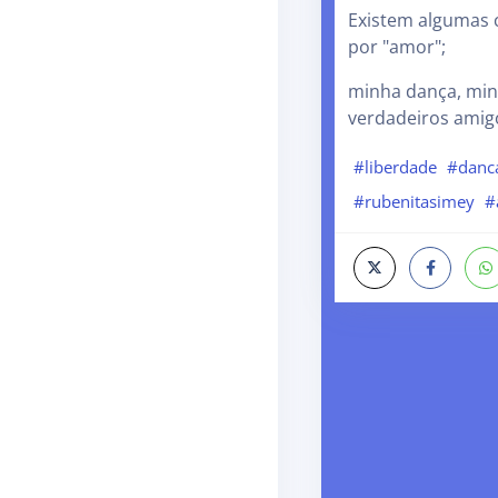
Existem algumas 
por "amor";
minha dança, min
verdadeiros amig
#liberdade
#danc
#rubenitasimey
#