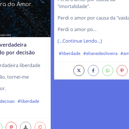
"imortalidade".
Perdi o amor por causa da "vaid
Perdi o amor po…
(…Continue Lendo…)
 verdadeira
do por decisão
#liberdade
#elianedeoliveira
#am
rdadeira liberdade
ão, tornei-me
or.
decisao
#liberdade