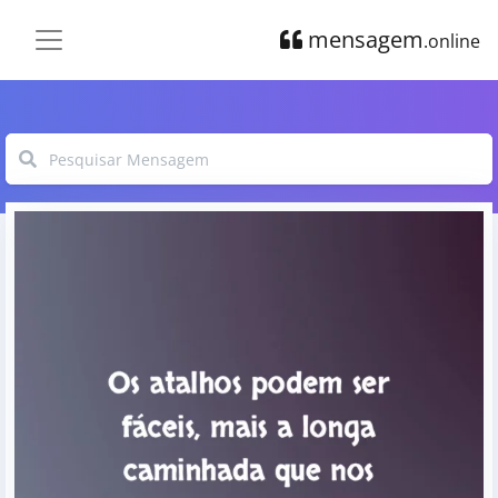
mensagem
.online