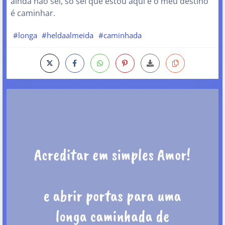
ainda não sei, só sei que estou aqui e o meu destino
é caminhar.
#longa
#heldaalmeida
#caminhada