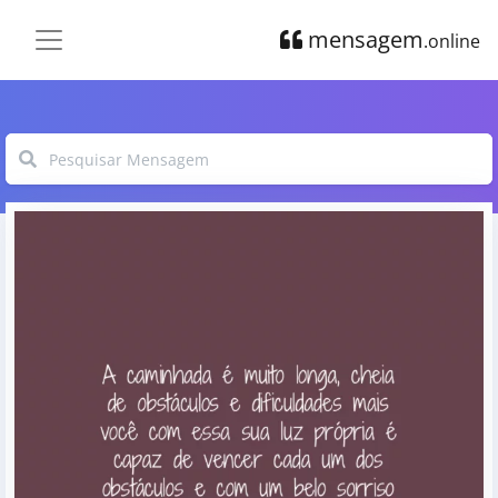
mensagem
.online