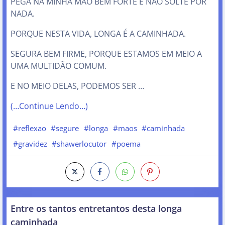
PEGA NA MINHA MÃO BEM FORTE E NÃO SOLTE POR
NADA.
PORQUE NESTA VIDA, LONGA É A CAMINHADA.
SEGURA BEM FIRME, PORQUE ESTAMOS EM MEIO A
UMA MULTIDÃO COMUM.
E NO MEIO DELAS, PODEMOS SER …
(…Continue Lendo…)
#reflexao
#segure
#longa
#maos
#caminhada
#gravidez
#shawerlocutor
#poema
Entre os tantos entretantos desta longa
caminhada