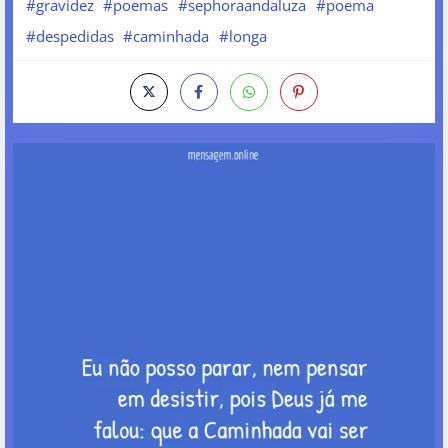
#gravidez
#poemas
#sephoraandaluza
#poema
#despedidas
#caminhada
#longa