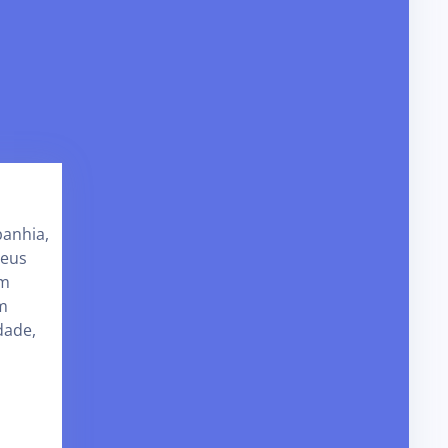
panhia,
teus
um
m
dade,