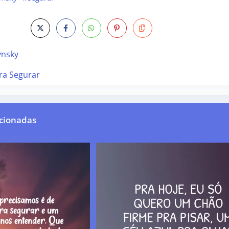
ynsky
ra Segurar
cionadas