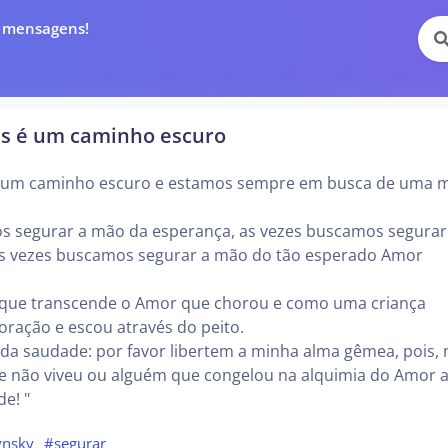
e mensagens!
es é um caminho escuro
 é um caminho escuro e estamos sempre em busca de uma 
s segurar a mão da esperança, as vezes buscamos segurar
as vezes buscamos segurar a mão do tão esperado Amor
io que transcende o Amor que chorou e como uma criança
ração e escou através do peito.
o da saudade: por favor libertem a minha alma gêmea, pois,
ue não viveu ou alguém que congelou na alquimia do Amor 
de! "
ynsky
#segurar