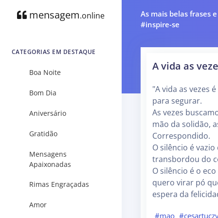
mensagem
As mais belas frases 
.online
#inspire-se
CATEGORIAS EM DESTAQUE
A vida as vez
Boa Noite
"A vida as vezes
Bom Dia
para segurar.
As vezes buscamo
Aniversário
mão da solidão, 
Gratidão
Correspondido.
O silêncio é vaz
Mensagens
transbordou do co
Apaixonadas
O silêncio é o ec
quero virar pó q
Rimas Engraçadas
espera da felicida
Amor
#mao
#cesartucz