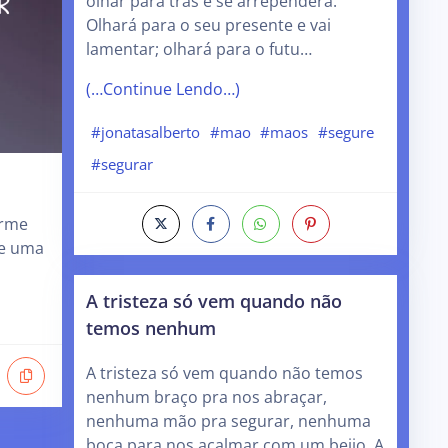
olhar para trás e se arrependerá.
Olhará para o seu presente e vai
lamentar; olhará para o futu…
(…Continue Lendo…)
#jonatasalberto
#mao
#maos
#segure
#segurar
irme
 e uma
A tristeza só vem quando não
temos nenhum
A tristeza só vem quando não temos
nenhum braço pra nos abraçar,
nenhuma mão pra segurar, nenhuma
boca para nos acalmar com um beijo. A