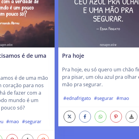
cisamos é de uma
Pra hoje
Pra hoje, eu só quero um chão f
pra pisar, um céu azul pra olhar
isamos é de uma mão
mão pra segurar.
m coração para nos
há de fazer com a
#ednafrigato
#segurar
#mao
todo mundo é um
m pouco só?
eu
#mao
#segurar