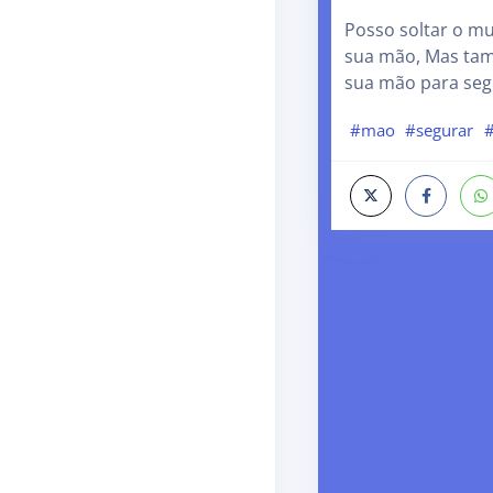
Posso soltar o m
sua mão, Mas tam
sua mão para seg
#mao
#segurar
#