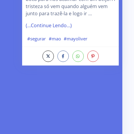
tristeza só vem quando alguém vem
junto para trazê-la e logo ir …
(…Continue Lendo…)
#segurar
#mao
#mayoliver