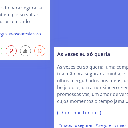
undo para segurar a
bém posso soltar
urar o mundo.
gustavosoareslazaro
As vezes eu só queria
As vezes eu só queria, uma com
tua mão pra segurar a minha, e 
olhos mergulhados nos meus, 
beijo doce, um amor sincero, se
promessas vãs, um amor de ver
cujos momentos o tempo jama…
(…Continue Lendo…)
#maos
#segurar
#segure
#mao