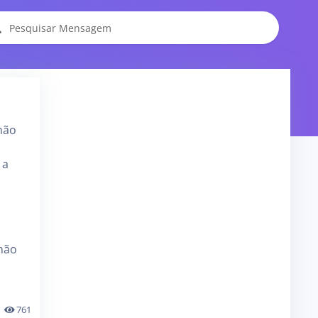
mão
 a
 não
a
761