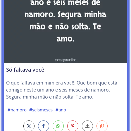
Só faltava você
O que faltava em mim era você. Que bom que está
comigo neste um ano e seis meses de namoro.
Segura minha mão e não solta. Te amo.
#namoro
#seismeses
#ano