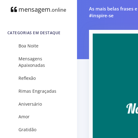
mensagem
As mais belas frases 
.online
#inspire-se
CATEGORIAS EM DESTAQUE
Boa Noite
Mensagens
Apaixonadas
Reflexão
Rimas Engraçadas
Aniversário
Amor
Gratidão