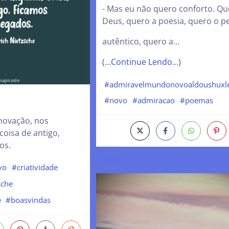
- Mas eu não quero conforto. Qu
Deus, quero a poesia, quero o p
autêntico, quero a…
(…Continue Lendo…)
#admiravelmundonovoaldoushuxl
#novo
#admiracao
#poemas
novação, nos
oisa de antigo,
os.
vo
#criatividade
sche
e
#boasvindas