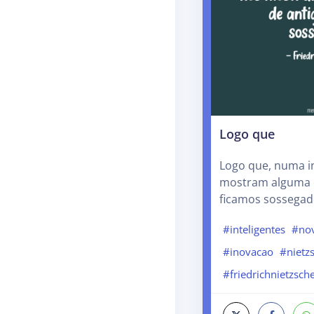
Logo que
Logo que, numa i
mostram alguma c
ficamos sossegad
#inteligentes
#no
#inovacao
#nietz
#friedrichnietzsch