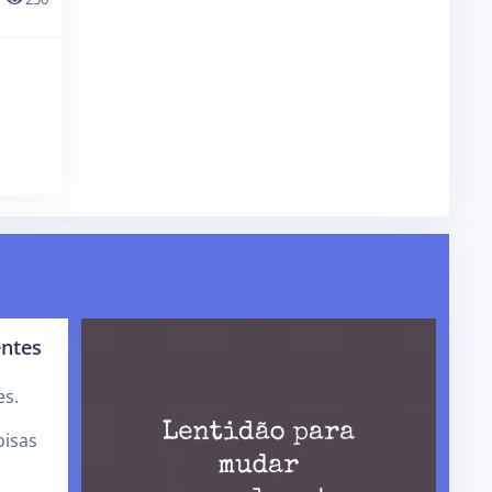
entes
es.
oisas