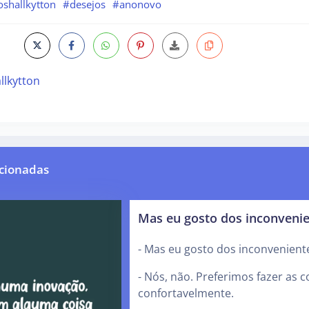
shallkytton
#desejos
#anonovo
llkytton
cionadas
Mas eu gosto dos inconveni
- Mas eu gosto dos inconvenient
- Nós, não. Preferimos fazer as c
confortavelmente.