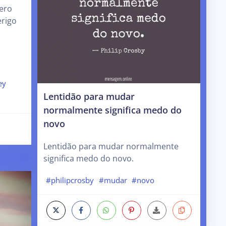
ero
erigo
ey
Lentidão para mudar
normalmente significa medo do
novo
Lentidão para mudar normalmente
significa medo do novo.
#philipcrosby
#mudar
#novo