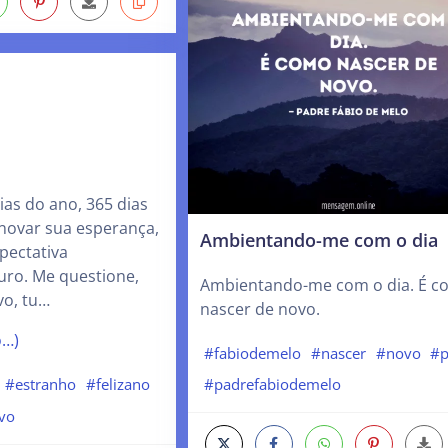
ias do ano, 365 dias
novar sua esperança,
Ambientando-me com o dia
pectativa
uro. Me questione,
Ambientando-me com o dia. É c
o, tu…
nascer de novo.
o…)
#fabiodemelo
#nascer
#novo
#p
#estranho
#felizano
#padrefabiodemelo
vo