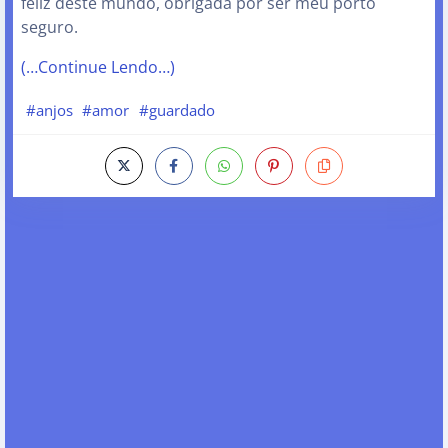
feliz deste mundo, obrigada por ser meu porto
seguro.
(…Continue Lendo…)
#anjos
#amor
#guardado