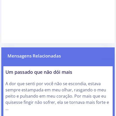
Mensagens Relacionadas
Um passado que não dói mais
A dor que senti por você não se escondia, estava
sempre estampada em meu olhar, rasgando o meu
peito e pulsando em meu coração. Por mais que eu
quisesse fingir não sofrer, ela se tornava mais forte e
…