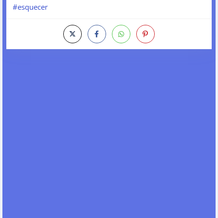
#esquecer