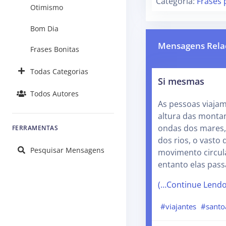
Categoria:
Frases 
Otimismo
Bom Dia
Mensagens Rela
Frases Bonitas
Todas Categorias
Si mesmas
Todos Autores
As pessoas viajam
altura das monta
ondas dos mares,
FERRAMENTAS
dos rios, o vasto
Pesquisar Mensagens
movimento circula
entanto elas pas
(…Continue Lend
#viajantes
#santo