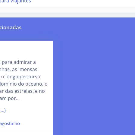
para Viajantes
cionadas
 para admirar a
nhas, as imensas
 o longo percurso
 domínio do oceano, o
r das estrelas, e no
sam por…
o…)
agostinho