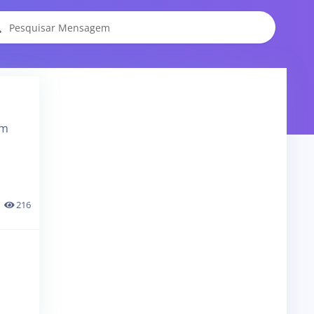
am
216