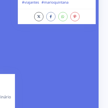
#viajantes
#marioquintana
inário