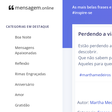
mensagem
As mais belas frases 
.online
#inspire-se
CATEGORIAS EM DESTAQUE
Perdendo a v
Boa Noite
Estão perdendo a
Mensagens
descobrir.
Apaixonadas
Que não sabem pa
Reflexão
Aqueles para que
Rimas Engraçadas
#marthamedeiros
Aniversário
Amor
Autor:
Martha Med
Gratidão