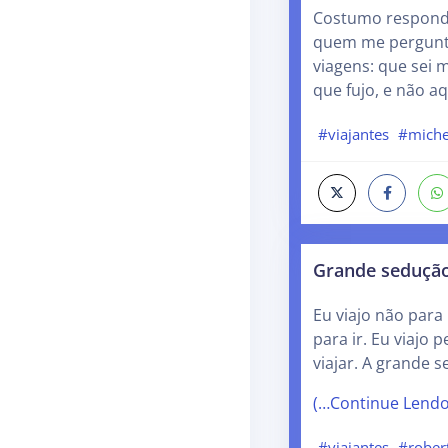
Costumo respond
quem me pergunt
viagens: que sei 
que fujo, e não a
#viajantes
#miche
Grande seduçã
Eu viajo não para 
para ir. Eu viajo 
viajar. A grande 
(…Continue Lend
#viajantes
#rober