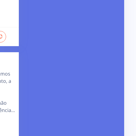
ismos
to, a
hão
dência…