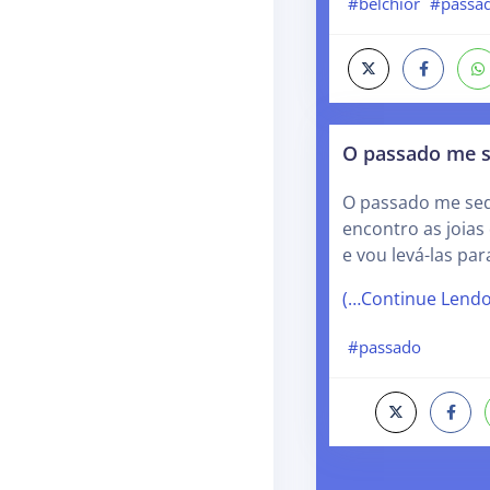
#belchior
#passa
O passado me 
O passado me sed
encontro as joias
e vou levá-las par
(…Continue Lend
#passado