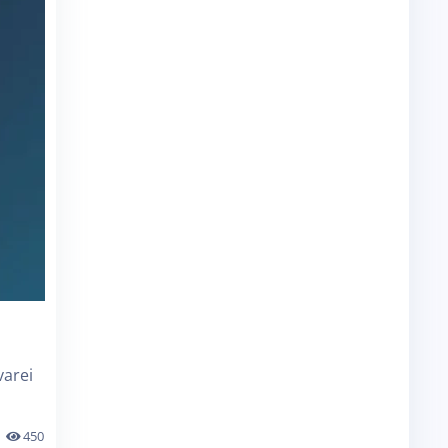
varei
450