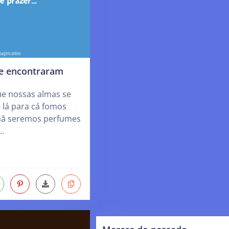
e encontraram
ue nossas almas se
 lá para cá fomos
hã seremos perfumes
…