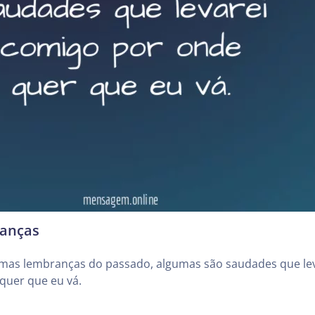
anças
mas lembranças do passado, algumas são saudades que le
quer que eu vá.