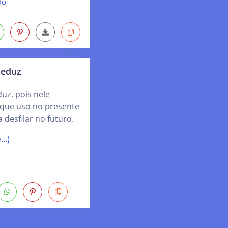
do
seduz
uz, pois nele
 que uso no presente
a desfilar no futuro.
o…)