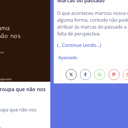
Marcas do passado
O que aconteceu marcou nossa v
alguma forma, contudo não po
atribuir às marcas do passado a
falta de perspectiva.
(…Continue Lendo…)
#passado
roupa que não nos
oupa que não nos