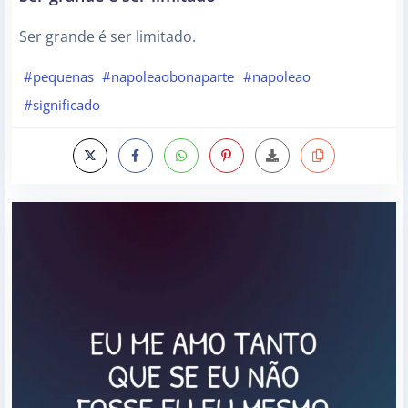
Ser grande é ser limitado.
#pequenas
#napoleaobonaparte
#napoleao
#significado