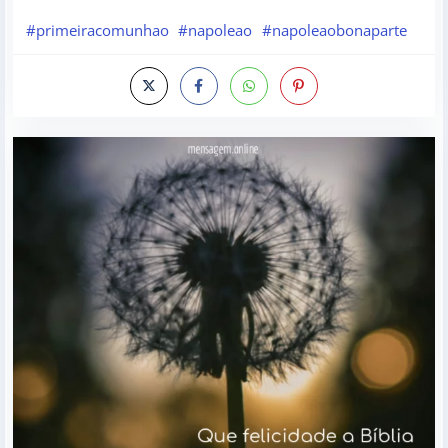
#primeiracomunhao
#napoleao
#napoleaobonaparte