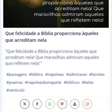
Que felicidade a Bíblia proporciona àqueles
que acreditam nela
"Que felicidade a Bíblia proporciona àqueles que
acreditam nela! Que maravilhas admiram aqueles
que refletem nela! "
#passagens
#biblica
#napoleao
#admiracao
#bonitas
#poemas
#napoleaobonaparte
#biblicos
#belas
#versiculo