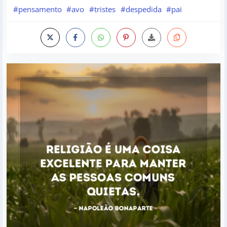
#pensamento
#avo
#tristes
#despedida
#pai