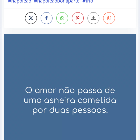
#napoleao
#napoleaobonaparte
#frio