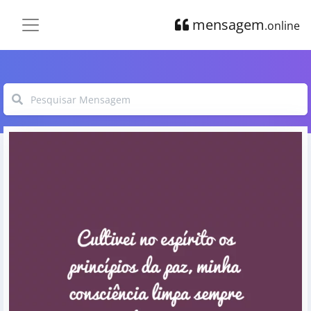
mensagem
.online