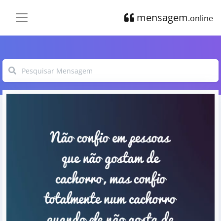
mensagem
.online