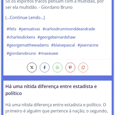
Só os espíritos fracos pensam com a multidão, por
ser ela multidão. - Giordano Bruno
(…Continue Lendo…)
#feliz
#pensativas
#carlosdrummonddeandrade
#charlesdickens
#georgebernardshaw
#georgematthewadams
#blaisepascal
#jeanracine
#giordanobruno
#maxeuwe
Há uma nítida diferença entre estadista e
político
Há uma nítida diferença entre estadista e político. O
primeiro é alguém que pertence à nação; o segundo,