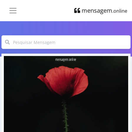
mensagem
.online