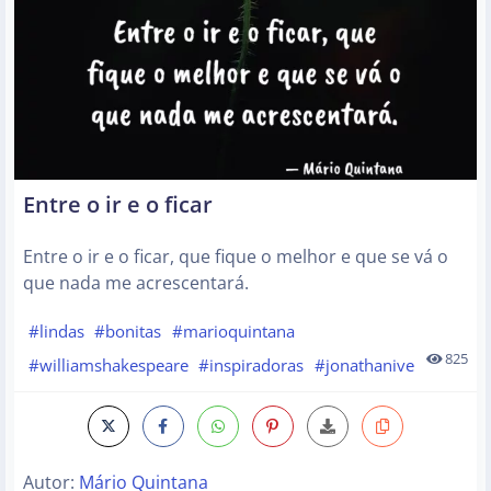
Entre o ir e o ficar
Entre o ir e o ficar, que fique o melhor e que se vá o
que nada me acrescentará.
#lindas
#bonitas
#marioquintana
825
#williamshakespeare
#inspiradoras
#jonathanive
Autor:
Mário Quintana