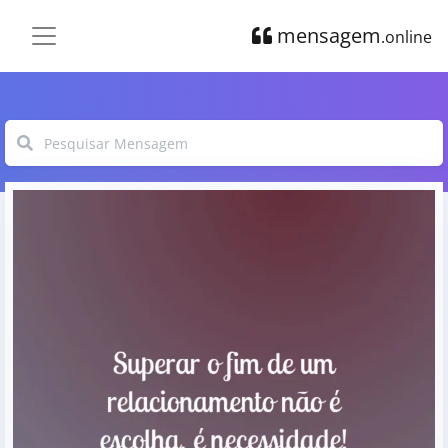
mensagem
.online