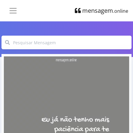
mensagem
.online