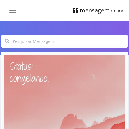
mensagem
.online