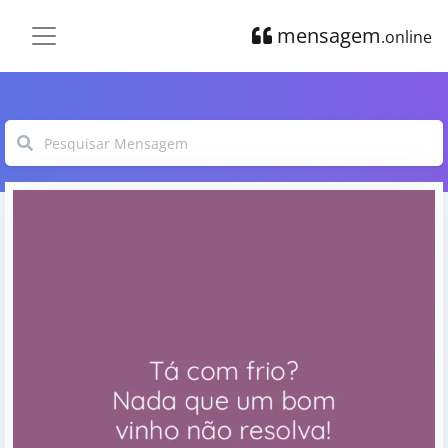
mensagem
.online