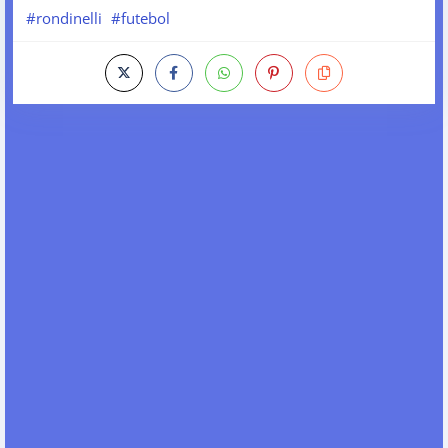
#rondinelli
#futebol