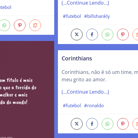
(…Continue Lendo…)
utebol
#futebol
#billshankly
Corinthians
Corinthians, não é só um time, 
meu grito ao amor.
(…Continue Lendo…)
#futebol
#ronaldo