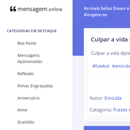
mensagem
As mais belas frases 
.online
#inspire-se
CATEGORIAS EM DESTAQUE
Culpar a vida
Boa Noite
Culpar a vida djo
Mensagens
Apaixonadas
#futebol
#emicid
Reflexão
Rimas Engraçadas
Autor:
Emicida
Aniversário
Categoria:
Frases 
Amor
Gratidão