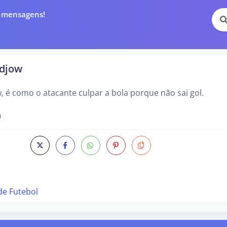
e mensagens!
 djow
w, é como o atacante culpar a bola porque não sai gol.
a
de Futebol