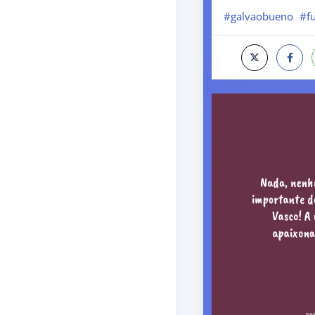
#galvaobueno
#f