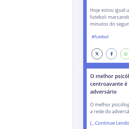
Hoje estou igual 
futebol: marcando
minutos do segu
#futebol
O melhor psicó
centroavante é 
adversário
O melhor psicólo
a rede do adversá
(…Continue Lend