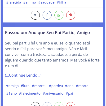
#falecida
#animo
#saudade
#filha
Passou um Ano que Seu Pai Partiu, Amigo
Seu pai partiu há um ano e eu sei o quanto está
sendo difícil para você, meu amigo. Não é fácil
conviver com a tristeza, a saudade, a perda de
alguém querido que tanto amamos. Mas você é forte
e um di…
(…Continue Lendo…)
#amigo
#luto
#morreu
#perdeu
#ano
#morte
#1ano
#falecimento
#aniversario
#pai