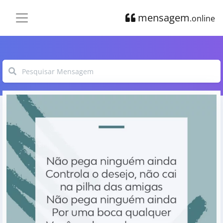
mensagem
.online