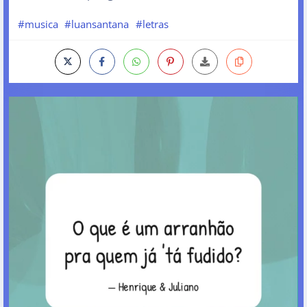
#musica
#luansantana
#letras