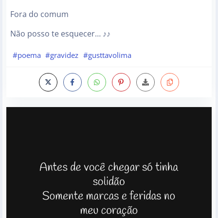
Fora do comum
Não posso te esquecer… ♪♪
#poema
#gravidez
#gusttavolima