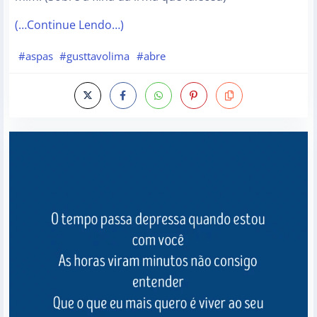
(…Continue Lendo…)
#aspas
#gusttavolima
#abre