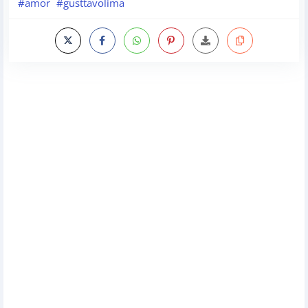
#amor
#gusttavolima