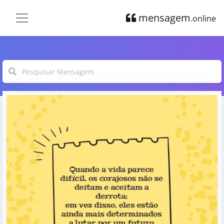
mensagem
.online