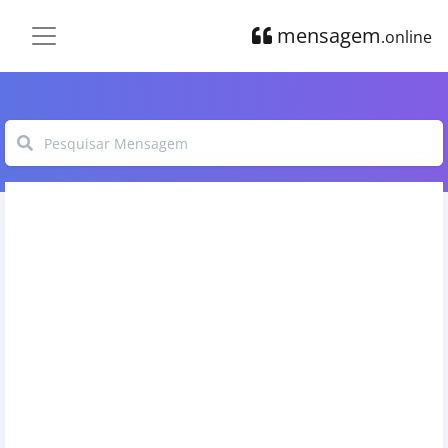
mensagem
.online