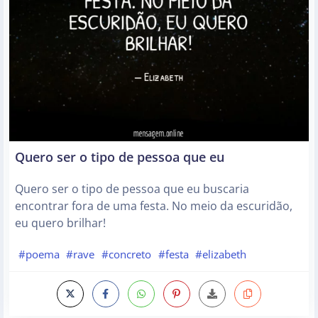
Quero ser o tipo de pessoa que eu
Quero ser o tipo de pessoa que eu buscaria
encontrar fora de uma festa. No meio da escuridão,
eu quero brilhar!
#poema
#rave
#concreto
#festa
#elizabeth