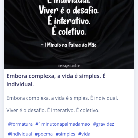
Embora complexa, a vida é simples. É
individual.
Embora complexa, a vida é simples. É individual.
Viver é o desafio. É interativo. É coletivo.
#formatura
#1minutonapalmadamao
#gravidez
#individual
#poema
#simples
#vida