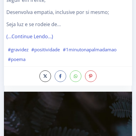
Desenvolva empatia, inclusive por si mesmo;
Seja luz e se rodeie de…
(…Continue Lendo…)
#gravidez
#positividade
#1minutonapalmadamao
#poema