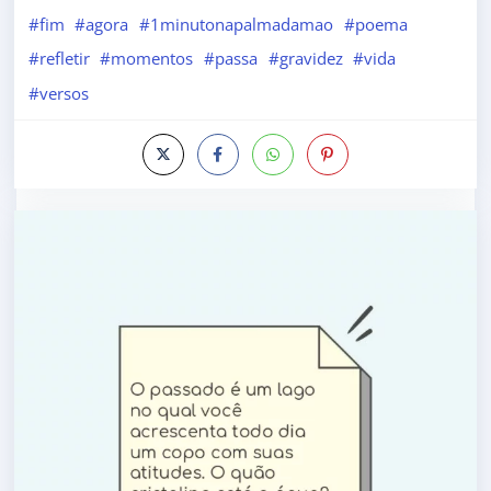
#fim
#agora
#1minutonapalmadamao
#poema
#refletir
#momentos
#passa
#gravidez
#vida
#versos