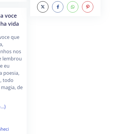
ra voce
ha vida
 voce que
a,
onhos nos
e lembrou
je eu
a poesia,
, todo
 magia, de
o…)
heci