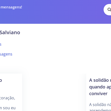
e mensagens!
 Salviano
s
sagens
o
A solidão 
quando a
conviver
coração,
A solidão 
m sou eu
aprendemos