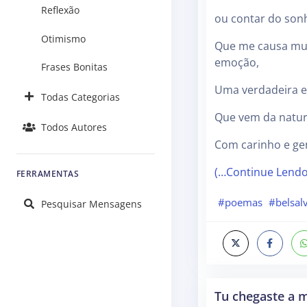
Reflexão
ou contar do so
Otimismo
Que me causa mu
emoção,
Frases Bonitas
Uma verdadeira e
Todas Categorias
Que vem da natu
Todos Autores
Com carinho e ge
(…Continue Lend
FERRAMENTAS
#poemas
#belsal
Pesquisar Mensagens
Tu chegaste a 