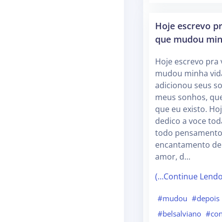
Hoje escrevo p
que mudou min
Hoje escrevo pra
mudou minha vid
adicionou seus s
meus sonhos, qu
que eu existo. Ho
dedico a voce tod
todo pensamento
encantamento de
amor, d…
(…Continue Lend
#mudou
#depois
#belsalviano
#con