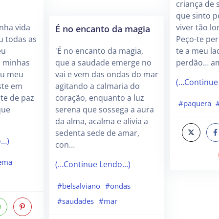
criança de 
que sinto p
nha vida
viver tão lo
É no encanto da magia
u todas as
Peço-te per
eu
te a meu la
'É no encanto da magia,
u minhas
perdão… am
que a saudade emerge no
ou meu
vai e vem das ondas do mar
(…Continue
aste em
agitando a calmaria do
e de paz
coração, enquanto a luz
#paquera
que
serena que sossega a aura
da alma, acalma e alivia a
sedenta sede de amar,
o…)
con…
ema
(…Continue Lendo…)
#belsalviano
#ondas
#saudades
#mar