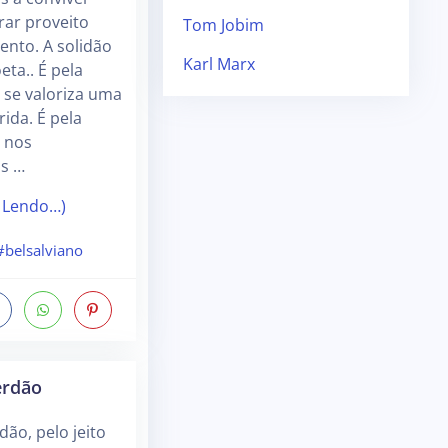
irar proveito
Tom Jobim
nto. A solidão
Karl Marx
eta.. É pela
 se valoriza uma
ida. É pela
 nos
s …
 Lendo…)
#belsalviano
erdão
dão, pelo jeito