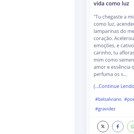
vida como luz
"Tu chegaste a mi
como luz, acende
lamparinas do m
coração. Acelero
emoções, e cativ
carinho, tu aflor
mim como sement
amor e essência 
perfuma os s…
(…Continue Lend
#belsalviano
#po
#gravidez