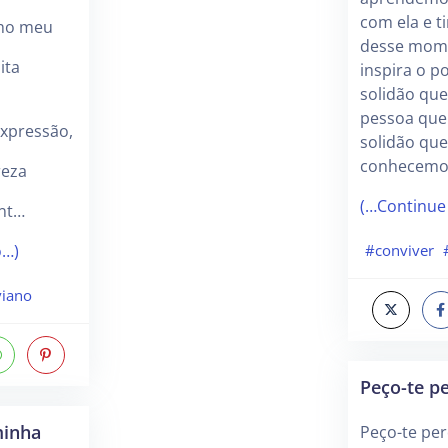
com ela e t
nho meu
desse mome
ita
inspira o po
solidão que
pessoa quer
xpressão,
solidão que
conhecemo
reza
(…Continue
nt…
#conviver
o…)
viano
Peço-te p
minha
Peço-te per