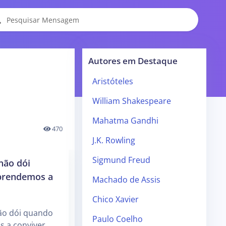
Autores em Destaque
Aristóteles
William Shakespeare
Mahatma Gandhi
470
J.K. Rowling
Sigmund Freud
não dói
prendemos a
Machado de Assis
Chico Xavier
não dói quando
Paulo Coelho
 a conviver