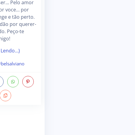
ser… Pelo amor
or voce… por
nge e tão perto.
dão por querer-
do. Peço-te
igo!
 Lendo…)
#belsalviano