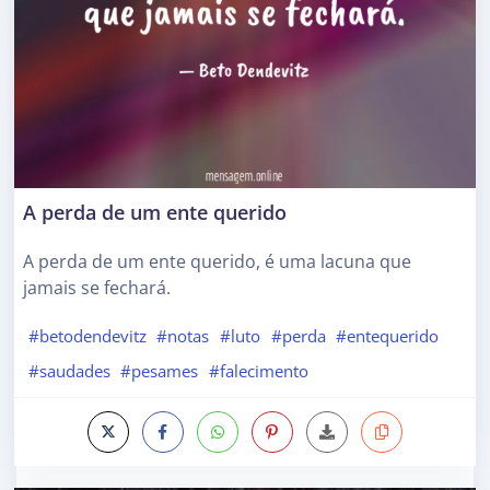
A perda de um ente querido
A perda de um ente querido, é uma lacuna que
jamais se fechará.
#betodendevitz
#notas
#luto
#perda
#entequerido
#saudades
#pesames
#falecimento