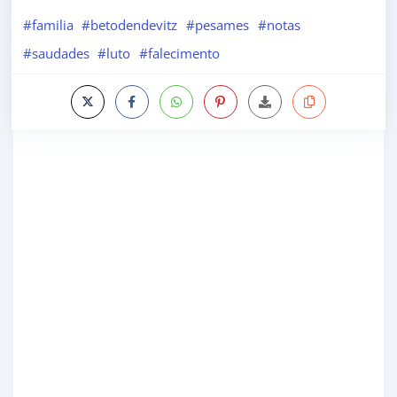
#familia
#betodendevitz
#pesames
#notas
#saudades
#luto
#falecimento