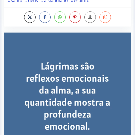
#santo
#deus
#aislandlano
#espirito