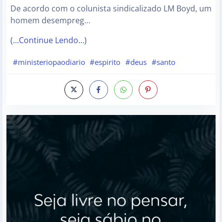
De acordo com o colunista sindicalizado LM Boyd, um
homem desempreg…
(…Continue Lendo…)
#ministeriopaodiario
#espirito
#deus
#santo