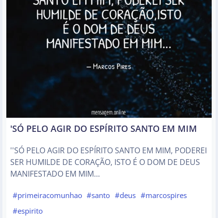
'SÓ PELO AGIR DO ESPÍRITO SANTO EM MIM
''SÓ PELO AGIR DO ESPÍRITO SANTO EM MIM, PODEREI
SER HUMILDE DE CORAÇÃO, ISTO É O DOM DE DEUS
MANIFESTADO EM MIM…
#primeiracomunhao
#santo
#deus
#marcospires
#espirito