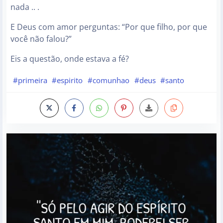
nada .. .
E Deus com amor perguntas: “Por que filho, por que
você não falou?”
Eis a questão, onde estava a fé?
#primeira
#espirito
#comunhao
#deus
#santo