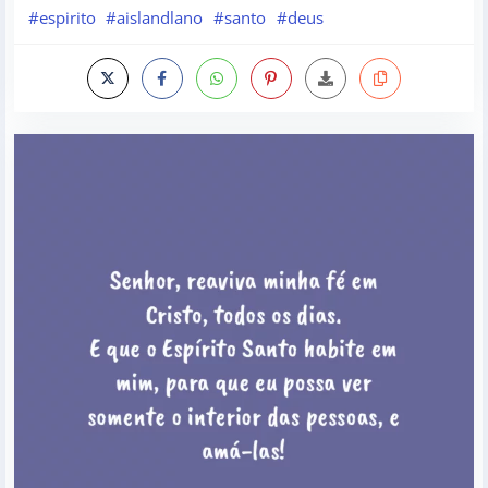
#espirito
#aislandlano
#santo
#deus