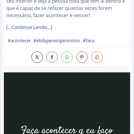
seu interior e veja a pessoa foda que tem aí dentro e
que é capaz de se refazer quantas vezes forem
necessário, fazer acontecer e vencer!
(…Continue Lendo…)
#acontecer
#elidapereirajeronimo
#faca