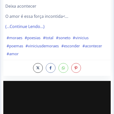
Deixa acontecer
O amor é essa força incontida<…
(…Continue Lendo…)
#moraes
#poesias
#total
#soneto
#vinicius
#poemas
#viniciusdemoraes
#esconder
#acontecer
#amor