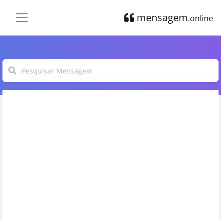
mensagem
.online