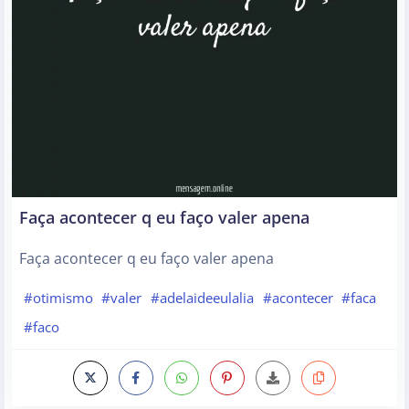
Faça acontecer q eu faço valer apena
Faça acontecer q eu faço valer apena
#otimismo
#valer
#adelaideeulalia
#acontecer
#faca
#faco