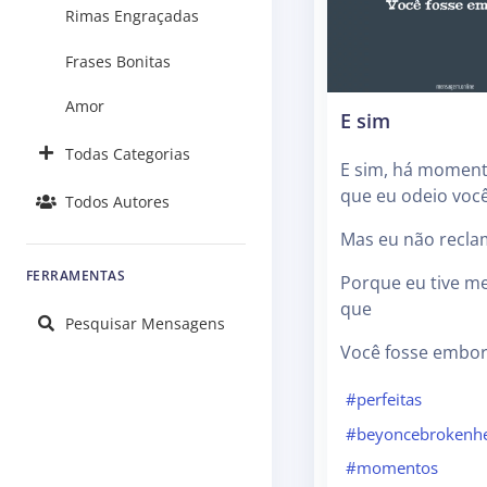
Rimas Engraçadas
Frases Bonitas
Amor
E sim
Todas Categorias
E sim, há momen
que eu odeio voc
Todos Autores
Mas eu não recl
FERRAMENTAS
Porque eu tive m
que
Pesquisar Mensagens
Você fosse embor
#perfeitas
#beyoncebrokenhe
#momentos