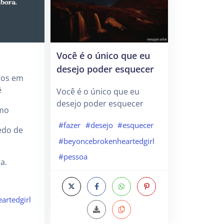
Você é o único que eu
desejo poder esquecer
tos em
ê
Você é o único que eu
desejo poder esquecer
amo
#fazer
#desejo
#esquecer
edo de
#beyoncebrokenheartedgirl
#pessoa
a.
artedgirl