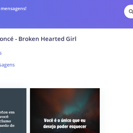
e mensagens!
oncé - Broken Hearted Girl
s
sagens