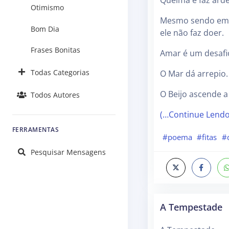
Queima e faz arde
Otimismo
Mesmo sendo em
Bom Dia
ele não faz doer.
Frases Bonitas
Amar é um desafi
Todas Categorias
O Mar dá arrepio.
O Beijo ascende a
Todos Autores
(…Continue Lend
FERRAMENTAS
#poema
#fitas
#d
Pesquisar Mensagens
A Tempestade