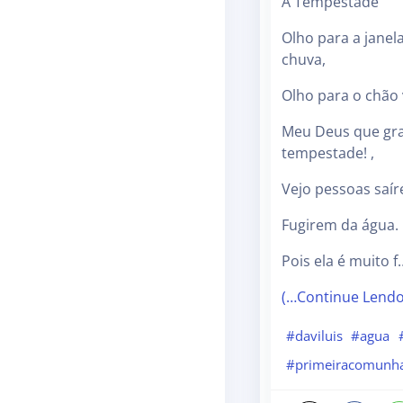
A Tempestade
Olho para a janela
chuva,
Olho para o chão 
Meu Deus que gr
tempestade! ,
Vejo pessoas saí
Fugirem da água.
Pois ela é muito f
(…Continue Lend
#daviluis
#agua
#primeiracomunh