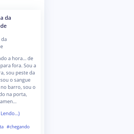
a da
de
 da
de
ndo a hora… de
para fora. Sou a
a, sou peste da
 sou o sangue
no barro, sou o
do na porta,
ltamen…
 Lendo…)
ta
#chegando