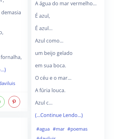
r,
A água do mar vermelho…
 demasia
É azul,
É azul…
o,
Azul como…
um beijo gelado
 fornalha,
em sua boca.
o…)
O céu e o mar…
aviluis
A fúria louca.
Azul c…
(…Continue Lendo…)
#agua
#mar
#poemas
#daviluis