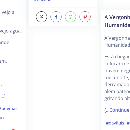
 vejo a
A Vergonh
Humanida
vejo água.
A Vergonha
ande
Humanida
Está chega
rem,
colocar-me 
nuvem negr
meia-noite,
…
derramado 
além baten
o…)
gritando a
#poemas
(…Continue
ao
#daviluis
#