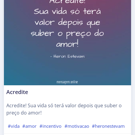
Acredite
Acredite! Sua vida só terá valor depois que suber o
preço do amor!
#vida
#amor
#incentivo
#motivacao
#heronestevam