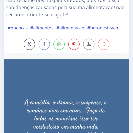
Não reclame dos hospitais lotados, pois 70% disso
são doenças causadas pela sua má alimentação! não
reclame, oriente-se e ajude!
#doencas
#alimentos
#alimentacao
#heronestevam