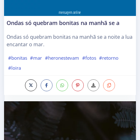
Ondas só quebram bonitas na manhã se a
Ondas só quebram bonitas na manhã se a noite a lua
encantar o mar.
#bonitas
#mar
#heronestevam
#fotos
#retorno
#loira