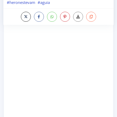
#heronestevam
#aguia