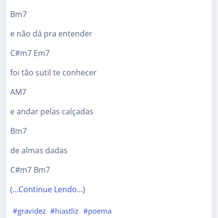
Bm7
e não dá pra entender
C#m7 Em7
foi tão sutil te conhecer
AM7
e andar pelas calçadas
Bm7
de almas dadas
C#m7 Bm7
(…Continue Lendo…)
#gravidez
#hiastliz
#poema