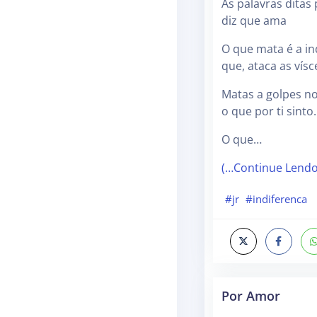
As palavras ditas
diz que ama
O que mata é a in
que, ataca as vísc
Matas a golpes no
o que por ti sinto
O que…
(…Continue Lend
#jr
#indiferenca
Por Amor