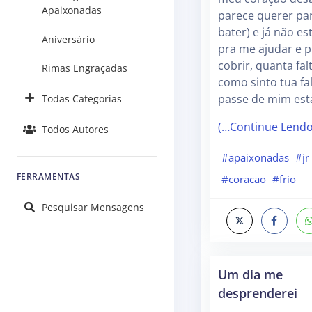
Apaixonadas
parece querer pa
bater) e já não es
Aniversário
pra me ajudar e 
cobrir, quanta fal
Rimas Engraçadas
como sinto tua fa
passe de mim est
Todas Categorias
(…Continue Lend
Todos Autores
#apaixonadas
#jr
FERRAMENTAS
#coracao
#frio
Pesquisar Mensagens
Um dia me
desprenderei