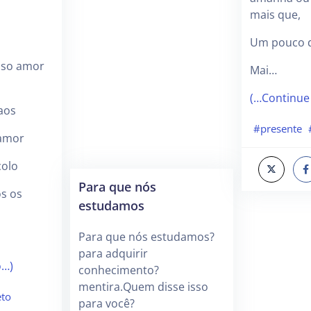
mais que,
á
Um pouco d
sso amor
Mai…
(…Continue
aos
#presente
amor
colo
Para que nós
s os
estudamos
Para que nós estudamos?
para adquirir
o…)
conhecimento?
mentira.Quem disse isso
eto
para você?