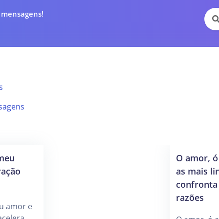
e mensagens!
s
sagens
(meu
O amor, ó
ração
as mais li
confronta 
razões
eu amor e
celera,