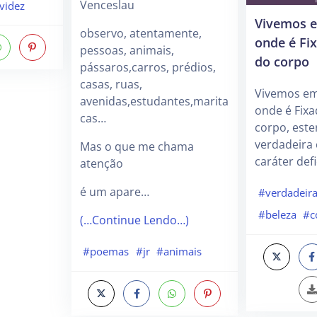
Venceslau
videz
Vivemos 
observo, atentamente,
onde é Fi
pessoas, animais,
do corpo
pássaros,carros, prédios,
casas, ruas,
Vivemos e
avenidas,estudantes,marita
onde é Fixa
cas…
corpo, este
verdadeira 
Mas o que me chama
caráter defi
atenção
é um apare…
#verdadeir
#beleza
#c
(…Continue Lendo…)
#poemas
#jr
#animais