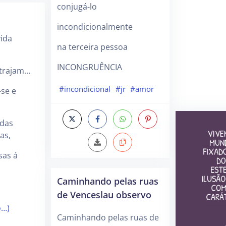
conjugá-lo
incondicionalmente
vida
na terceira pessoa
INCONGRUÊNCIA
ltrajam…
#incondicional
#jr
#amor
se e
idas
as,
sas á
Caminhando pelas ruas
de Venceslau observo
o…)
Caminhando pelas ruas de