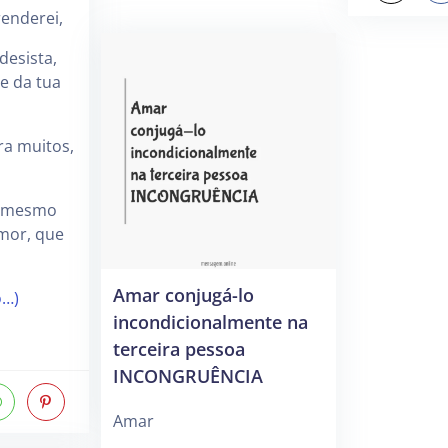
enderei,
 desista,
e da tua
ra muitos,
, mesmo
mor, que
Amar conjugá-lo
o…)
incondicionalmente na
terceira pessoa
INCONGRUÊNCIA
Amar