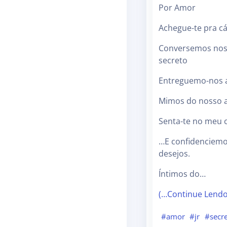
Por Amor
Achegue-te pra c
Conversemos no
secreto
Entreguemo-nos 
Mimos do nosso 
Senta-te no meu 
…E confidenciemo
desejos.
Íntimos do…
(…Continue Lend
#amor
#jr
#secr