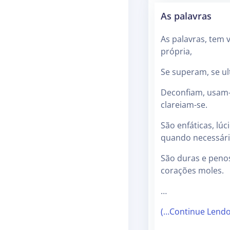
As palavras
As palavras, tem 
própria,
Se superam, se u
Deconfiam, usam-
clareiam-se.
São enfáticas, lúc
quando necessári
São duras e peno
corações moles.
…
(…Continue Lend