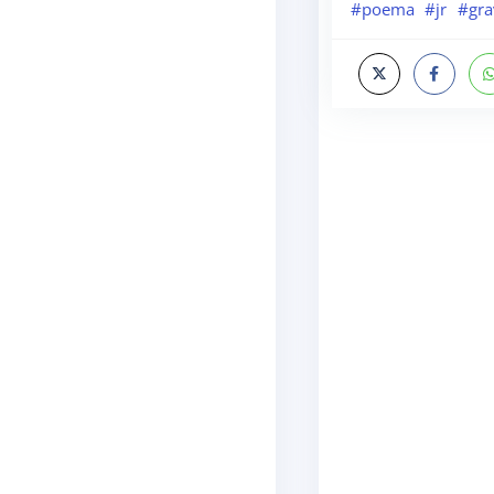
#poema
#jr
#gra