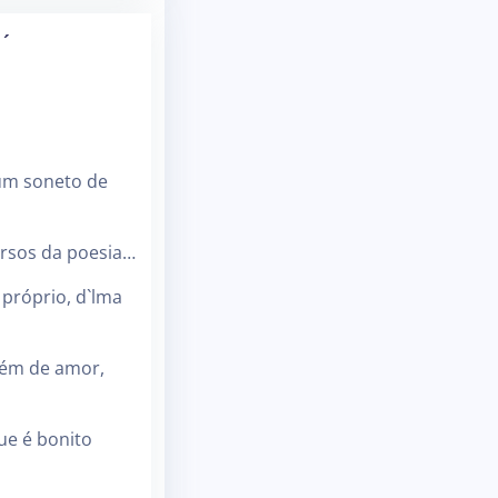
´
um soneto de
ersos da poesia…
próprio, d`lma
ém de amor,
ue é bonito