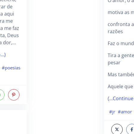
O amor, ó 
rar de
motiva as m
ta aqui
pra me
confronta a
ta me faz
razões
lta, Deus
a dor,…
Faz o mund
o…)
Tira a gente
pesar
#poesias
Mas também
Aquele que
(…Continue
#jr
#amor