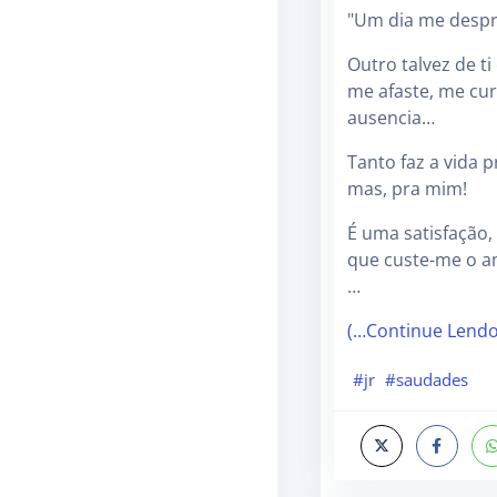
"Um dia me despr
Outro talvez de ti
me afaste, me cur
ausencia…
Tanto faz a vida p
mas, pra mim!
É uma satisfação
que custe-me o a
…
(…Continue Lend
#jr
#saudades