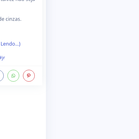
e cinzas.
 Lendo…)
#jr