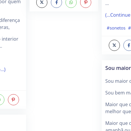
 por quem
…
(…Continue
diferença
eras,
#sonetos
#
 interior
…
Sou maior
o…)
Sou maior 
Sou bem ma
Maior que 
melhor que
Maior que o
amanhã ou 