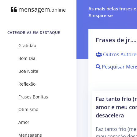
mensagem
As mais belas frases 
.online
#inspire-se
CATEGORIAS EM DESTAQUE
Frases de jr....
Gratidão
Outros Autore
Bom Dia
Pesquisar Men
Boa Noite
Reflexão
Frases Bonitas
Faz tanto frio 
amor e meu co
Otimismo
desacelera
Amor
Faz tanto frio (m
Mensagens
meu coração desa