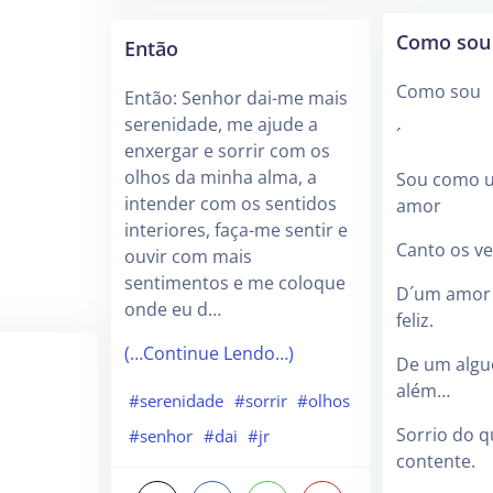
Como sou 
Então
Como sou
Então: Senhor dai-me mais
serenidade, me ajude a
´
enxergar e sorrir com os
olhos da minha alma, a
Sou como 
intender com os sentidos
amor
interiores, faça-me sentir e
Canto os v
ouvir com mais
sentimentos e me coloque
D´um amor 
onde eu d…
feliz.
(…Continue Lendo…)
De um algu
além…
#serenidade
#sorrir
#olhos
Sorrio do q
#senhor
#dai
#jr
contente.