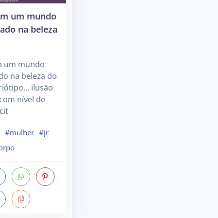
em um mundo
xado na beleza
m um mundo
do na beleza do
riótipo… ilusão
com nível de
cit
a
#mulher
#jr
orpo