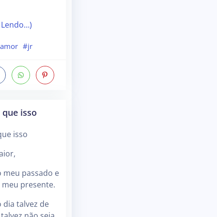
 Lendo…)
amor
#jr
 que isso
que isso
ior,
o meu passado e
 meu presente.
 dia talvez de
talvez não seja