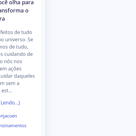
cê olha para
ransforma o
ra
feitos de tudo
no universo. Se
mos de tudo,
s cuidando de
o nós nos
 em ações
 cuidar daqueles
am sem a
 est…
 Lendo…)
njacoen
nsinamentos