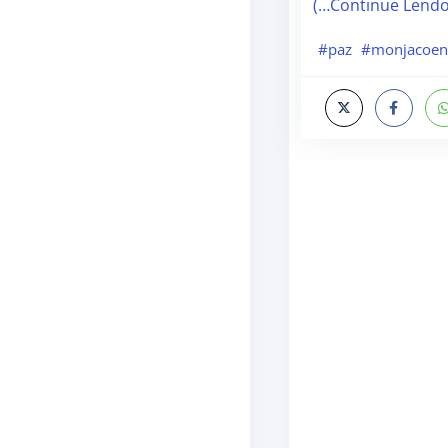
(…Continue Lend
#paz
#monjacoe