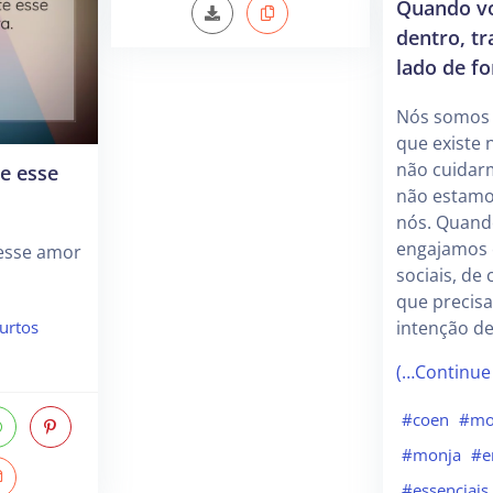
Quando vo
dentro, t
lado de fo
Nós somos 
que existe 
não cuidar
e esse
não estamo
nós. Quand
engajamos
esse amor
sociais, de
que precis
intenção de
urtos
(…Continue
#coen
#mo
#monja
#e
#essenciais