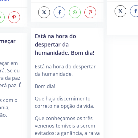
Está na hora do
omeçar
despertar da
humanidade. Bom dia!
eçar em
Está na hora do despertar
á. Se eu
da humanidade.
ra da paz
erá paz. É
Bom dia!
Que haja discernimento
s com o
correto na opção da vida.
nia,
ão.
Que conheçamos os três
venenos temíveis a serem
evitados: a ganância, a raiva