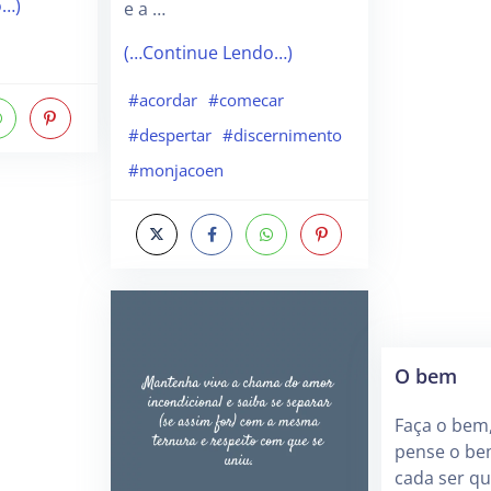
o…)
e a …
(…Continue Lendo…)
n
#acordar
#comecar
#despertar
#discernimento
#monjacoen
O bem
Faça o bem,
pense o be
cada ser q