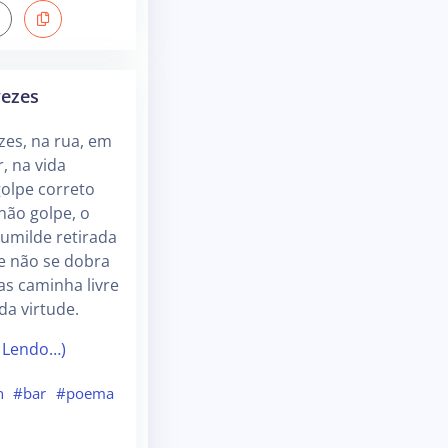
ezes
es, na rua, em
, na vida
olpe correto
não golpe, o
humilde retirada
e não se dobra
as caminha livre
da virtude.
 Lendo…)
n
#bar
#poema