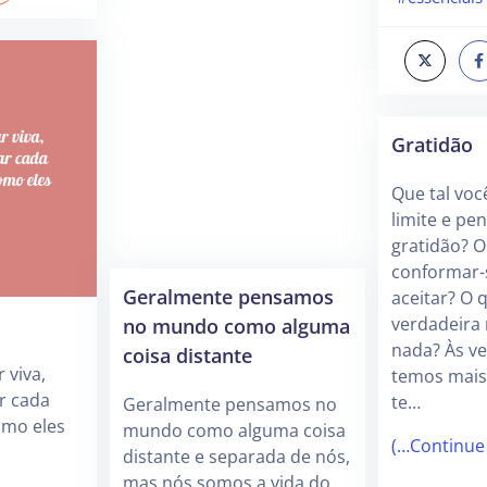
Gratidão
Que tal você
limite e pe
gratidão? O
conformar-s
Geralmente pensamos
aceitar? O 
no mundo como alguma
verdadeira
nada? Às v
coisa distante
 viva,
temos mais
ar cada
te…
Geralmente pensamos no
omo eles
mundo como alguma coisa
(…Continue
distante e separada de nós,
mas nós somos a vida do