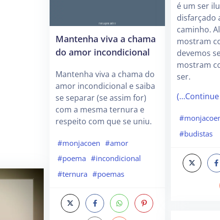
é um ser i
disfarçado 
caminho. A
Mantenha viva a chama
mostram c
do amor incondicional
devemos se
mostram c
Mantenha viva a chama do
ser.
amor incondicional e saiba
(…Continue
se separar (se assim for)
com a mesma ternura e
#monjacoe
respeito com que se uniu.
#budistas
#monjacoen
#amor
#poema
#incondicional
#ternura
#poemas