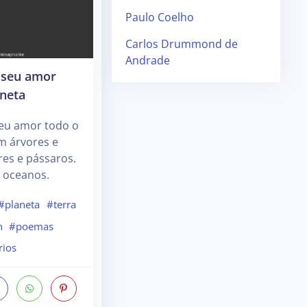
Paulo Coelho
Carlos Drummond de
Andrade
 seu amor
aneta
seu amor todo o
m árvores e
ores e pássaros.
, oceanos.
#planeta
#terra
n
#poemas
rios