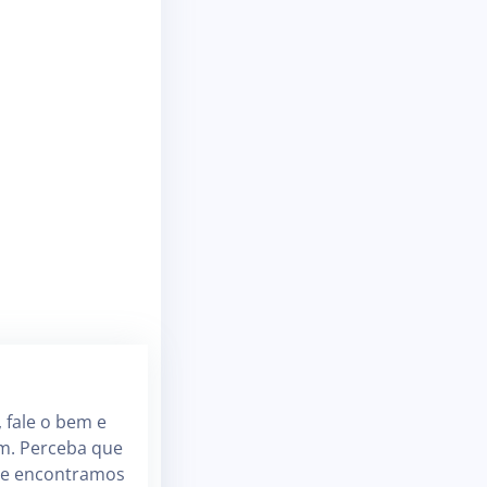
 fale o bem e
m. Perceba que
ue encontramos