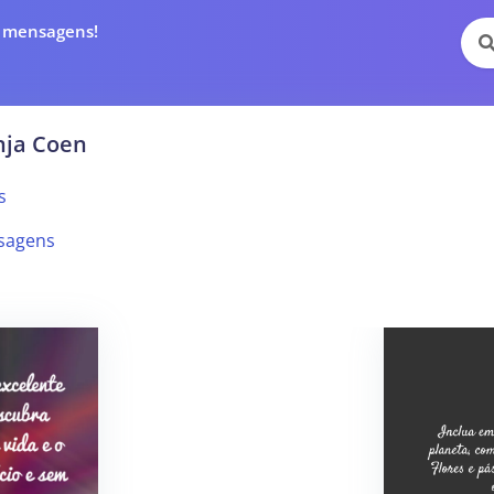
e mensagens!
nja Coen
s
sagens