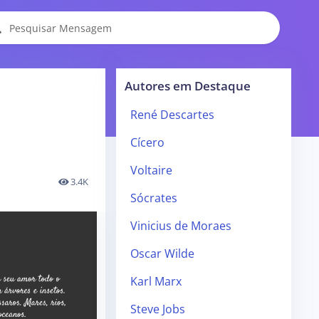
Autores em Destaque
René Descartes
Cícero
Voltaire
3.4K
Sócrates
Vinicius de Moraes
Oscar Wilde
Karl Marx
Steve Jobs