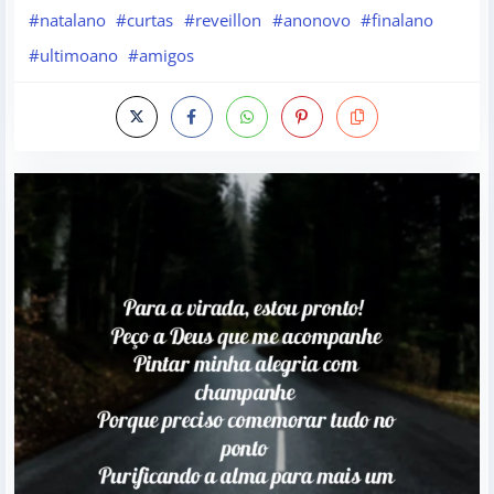
#natalano
#curtas
#reveillon
#anonovo
#finalano
#ultimoano
#amigos