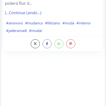
poderá fluir d…
(…Continue Lendo…)
#anonovo
#mudanca
#felizano
#muda
#interior
#jaderamadi
#mudar