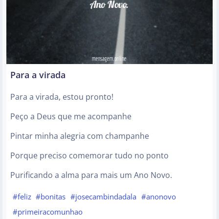
Para a virada
Para a virada, estou pronto!
Peço a Deus que me acompanhe
Pintar minha alegria com champanhe
Porque preciso comemorar tudo no ponto
Purificando a alma para mais um Ano Novo.
#feliz
#bonitas
#josecambindadala
#anonovo
#primeiracomunhao