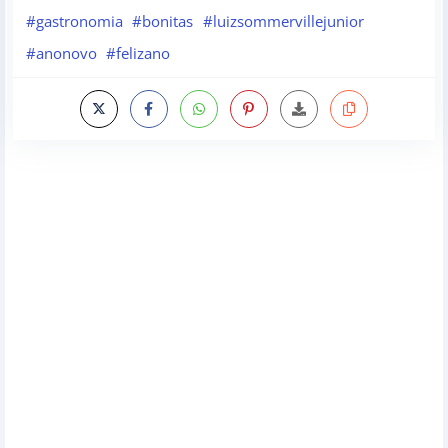
#gastronomia
#bonitas
#luizsommervillejunior
#anonovo
#felizano