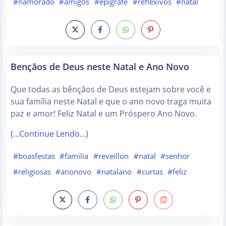
#namorado
#amigos
#epigrafe
#reflexivos
#natal
Bençãos de Deus neste Natal e Ano Novo
Que todas as bênçãos de Deus estejam sobre você e
sua família neste Natal e que o ano novo traga muita
paz e amor! Feliz Natal e um Próspero Ano Novo.
(…Continue Lendo…)
#boasfestas
#familia
#reveillon
#natal
#senhor
#religiosas
#anonovo
#natalano
#curtas
#feliz