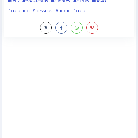
#feliz
#boasfestas
#clientes
#curtas
#novo
#natalano
#pessoas
#amor
#natal