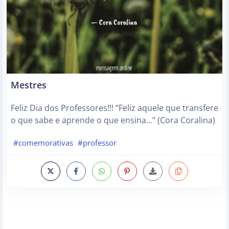
Mestres
Feliz Dia dos Professores!!! “Feliz aquele que transfere
o que sabe e aprende o que ensina…” (Cora Coralina)
#comemorativas
#professor