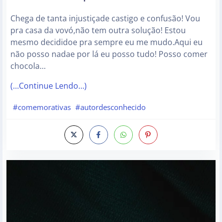
Chega de tanta injustiçade castigo e confusão! Vou
pra casa da vovó,não tem outra solução! Estou
mesmo decididoe pra sempre eu me mudo.Aqui eu
não posso nadae por lá eu posso tudo! Posso comer
chocola…
(…Continue Lendo…)
#comemorativas
#autordesconhecido