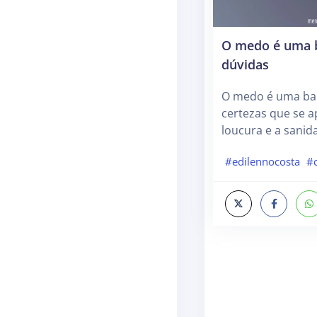
O medo é uma b
dúvidas
O medo é uma bar
certezas que se a
loucura e a sanid
#edilennocosta
#