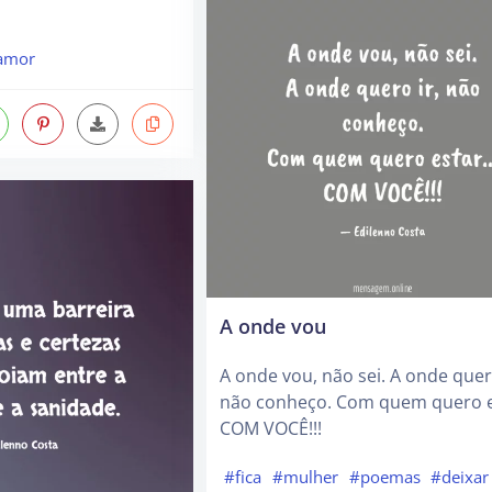
amor
A onde vou
A onde vou, não sei. A onde quero
não conheço. Com quem quero 
COM VOCÊ!!!
#fica
#mulher
#poemas
#deixar