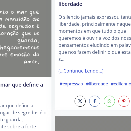
liberdade
O silencio jamais expressou tant
liberdade, principalmente naque
momentos em que tudo o que
queremos é ouvir a voz dos nos
pensamentos eludindo em palav
que nos fazem definir o que est
s…
(…Continue Lendo…)
#expressao
#liberdade
#edilenno
 mar que define a
ar que define a
ugar de segredos é o
te guarda,
e sobre a forte