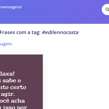
e mensagens!
Frases com a tag:
#edilennocosta
sagens