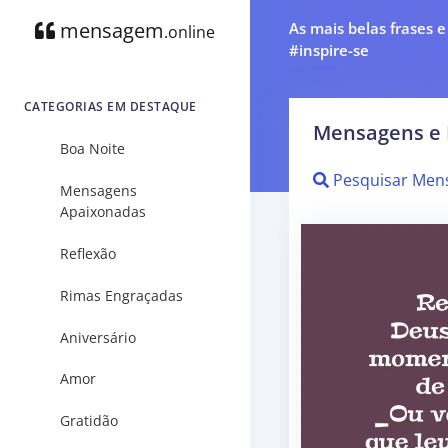
mensagem
As mais belas frases 
.online
#inspire-se
CATEGORIAS EM DESTAQUE
Mensagens e 
Boa Noite
Pesquisar Men
Mensagens
Apaixonadas
Reflexão
Rimas Engraçadas
Aniversário
Amor
Gratidão