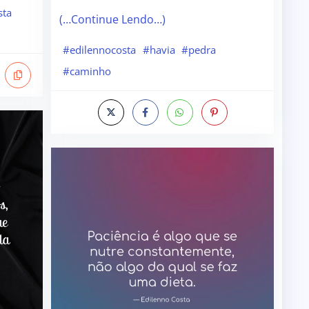
sta
(…Continue Lendo…)
#edilennocosta
#havia
#pedra
#caminho