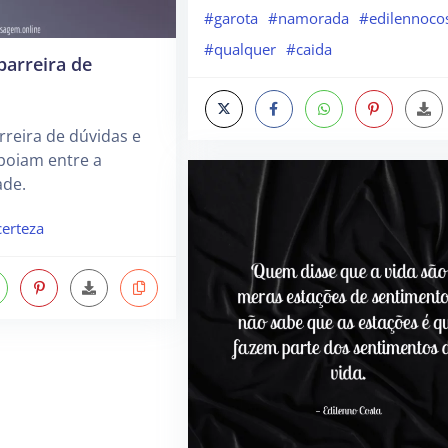
#garota
#namorada
#edilennoco
#qualquer
#caida
arreira de
reira de dúvidas e
poiam entre a
ade.
certeza